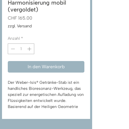
Harmonisierung mobil
(vergoldet)
Preis
CHF 165.00
zzgl. Versand
Anzahl
*
In den Warenkorb
Der Weber-Isis® Getränke-Stab ist ein
handliches Bioresonanz-Werkzeug, das
speziell zur energetischen Aufladung von
Flüssigkeiten entwickelt wurde.
Basierend auf der Heiligen Geometrie
und inspiriert durch altägyptische Djed-
Strukturen, verbindet dieser kompakte
Stab traditionelle Formkraft mit