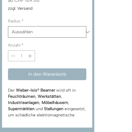
ab
CHF 109.00
Preis
zzgl. Versand
Radius
*
Anzahl
*
In den Warenkorb
Der
Weber-Isis® Beamer
wird oft in
Feuchträumen
,
Werkstätten
,
Industrieanlagen
,
Möbelhäusern
,
Supermärkten
und
Stallungen
eingesetzt,
um schädliche elektromagnetische
Felder und geopathische Strahlung zu
harmonisieren und zu neutralisieren. Das