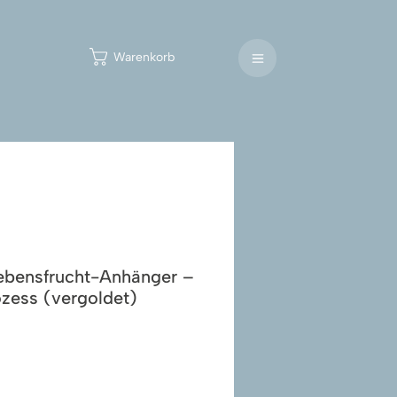
Warenkorb
ebensfrucht-Anhänger –
ozess (vergoldet)