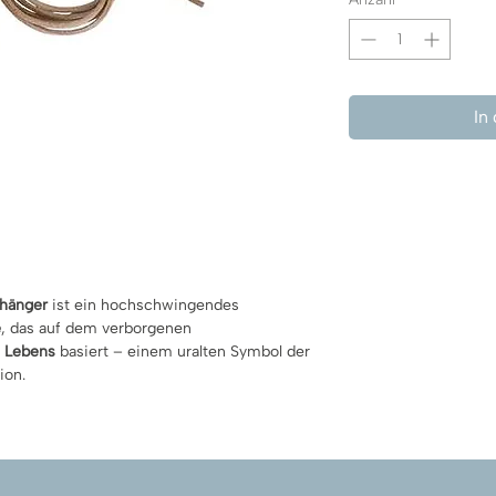
In
hänger
ist ein hochschwingendes
e
, das auf dem verborgenen
s Lebens
basiert – einem uralten Symbol der
ion.
mations-Systeme
der Schöpfung
sgestaltung
anifestationskraft