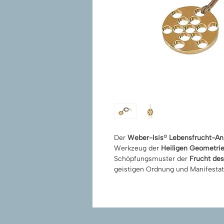
Der
Weber-Isis® Lebensfrucht-An
Werkzeug der
Heiligen Geometri
Schöpfungsmuster der
Frucht de
geistigen Ordnung und Manifestat
Produktvorteile:
Aktiviert die
13 heiligen Infor
Unterstützt bewusste
Realität
Fördert
spirituelle Klarheit
und M